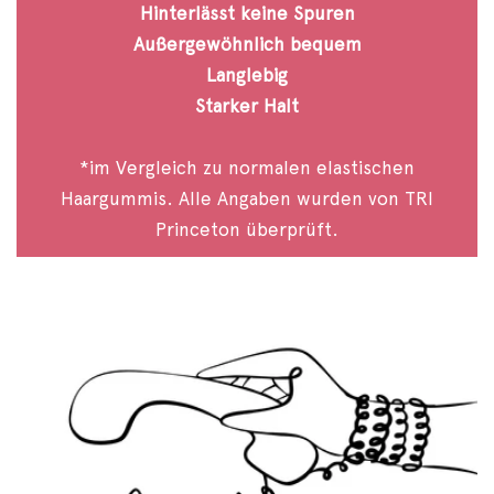
Hinterlässt keine Spuren
Außergewöhnlich bequem
Langlebig
Starker Halt
*im Vergleich zu normalen elastischen
Haargummis. Alle Angaben wurden von TRI
Princeton überprüft.