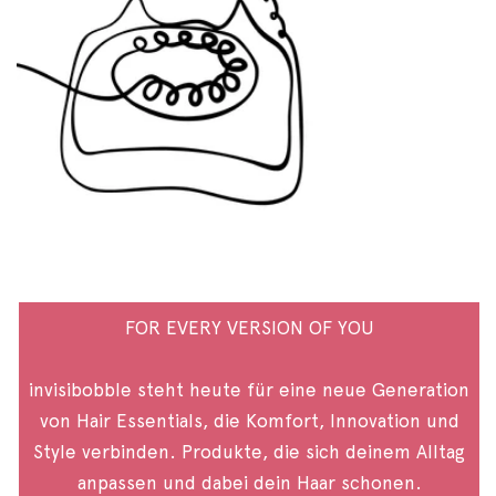
FOR EVERY VERSION OF YOU
invisibobble steht heute für eine neue Generation
von Hair Essentials, die Komfort, Innovation und
Style verbinden. Produkte, die sich deinem Alltag
anpassen und dabei dein Haar schonen.